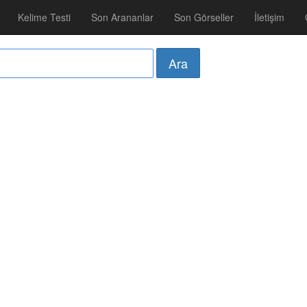
Kelime Testi
Son Arananlar
Son Görseller
İletişim