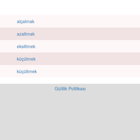
alçalmak
azaltmak
eksiltmek
küçülmek
küçültmek
Gizlilik Politikası