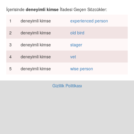
İçerisinde
deneyimli kimse
İfadesi Geçen Sözcükler:
1
deneyimli kimse
experienced person
2
deneyimli kimse
old bird
3
deneyimli kimse
stager
4
deneyimli kimse
vet
5
deneyimli kimse
wise person
Gizlilik Politikası