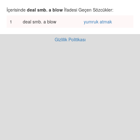
İçerisinde
deal smb. a blow
İfadesi Geçen Sözcükler:
1
deal smb. a blow
yumruk atmak
Gizlilik Politikası