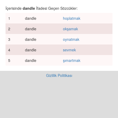
İçerisinde
dandle
İfadesi Geçen Sözcükler:
1
dandle
hoplatmak
2
dandle
okşamak
3
dandle
oynatmak
4
dandle
sevmek
5
dandle
şımartmak
Gizlilik Politikası