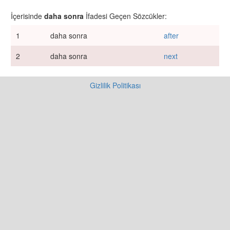
İçerisinde
daha sonra
İfadesi Geçen Sözcükler:
1
daha sonra
after
2
daha sonra
next
Gizlilik Politikası