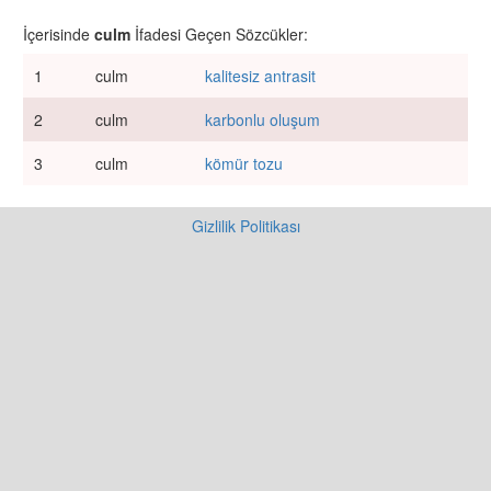
İçerisinde
culm
İfadesi Geçen Sözcükler:
1
culm
kalitesiz antrasit
2
culm
karbonlu oluşum
3
culm
kömür tozu
Gizlilik Politikası