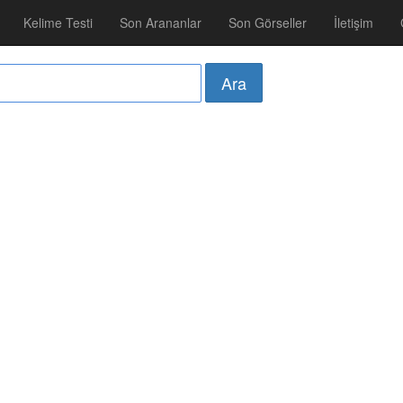
Kelime Testi
Son Arananlar
Son Görseller
İletişim