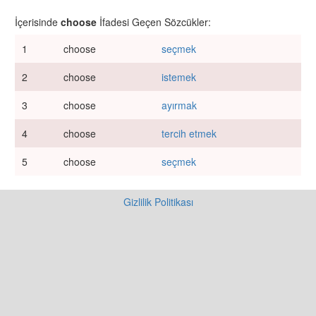
İçerisinde
choose
İfadesi Geçen Sözcükler:
1
choose
seçmek
2
choose
istemek
3
choose
ayırmak
4
choose
tercih etmek
5
choose
seçmek
Gizlilik Politikası