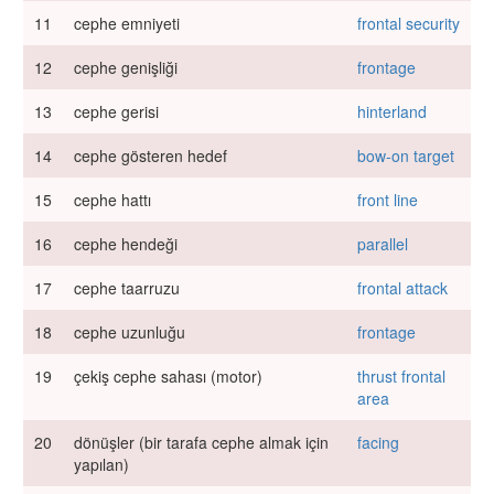
11
cephe emniyeti
frontal security
12
cephe genişliği
frontage
13
cephe gerisi
hinterland
14
cephe gösteren hedef
bow-on target
15
cephe hattı
front line
16
cephe hendeği
parallel
17
cephe taarruzu
frontal attack
18
cephe uzunluğu
frontage
19
çekiş cephe sahası (motor)
thrust frontal
area
20
dönüşler (bir tarafa cephe almak için
facing
yapılan)