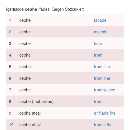
İçerisinde
cephe
İfadesi Geçen Sözcükler:
1
cephe
facade
2
cephe
aspect
3
cephe
face
4
cephe
front
5
cephe
front line
6
cephe
front-line
7
cephe
frontispiece
8
cephe (muharebe)
front
9
cephe ateşi
enfilade fire
10
cephe ateşi
frontal fire