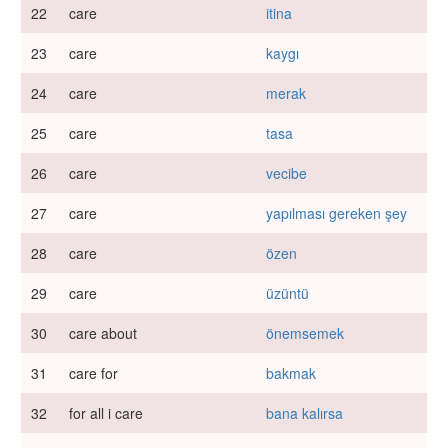
22
care
itina
23
care
kaygı
24
care
merak
25
care
tasa
26
care
vecibe
27
care
yapılması gereken şey
28
care
özen
29
care
üzüntü
30
care about
önemsemek
31
care for
bakmak
32
for all i care
bana kalırsa