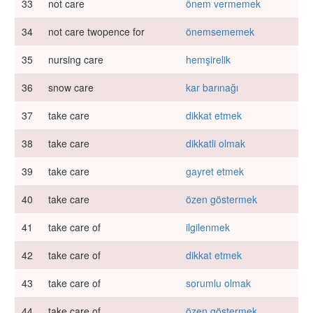
33
not care
önem vermemek
34
not care twopence for
önemsememek
35
nursing care
hemşirelik
36
snow care
kar barınağı
37
take care
dikkat etmek
38
take care
dikkatli olmak
39
take care
gayret etmek
40
take care
özen göstermek
41
take care of
ilgilenmek
42
take care of
dikkat etmek
43
take care of
sorumlu olmak
44
take care of
özen göstermek