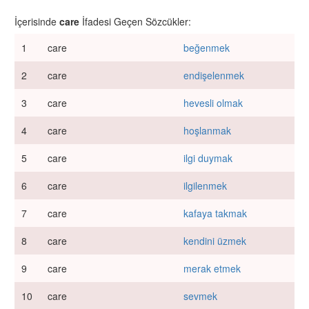
İçerisinde
care
İfadesi Geçen Sözcükler:
1
care
beğenmek
2
care
endişelenmek
3
care
hevesli olmak
4
care
hoşlanmak
5
care
ilgi duymak
6
care
ilgilenmek
7
care
kafaya takmak
8
care
kendini üzmek
9
care
merak etmek
10
care
sevmek