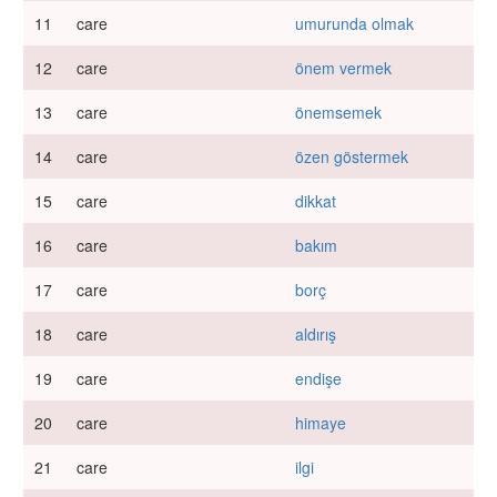
11
care
umurunda olmak
12
care
önem vermek
13
care
önemsemek
14
care
özen göstermek
15
care
dikkat
16
care
bakım
17
care
borç
18
care
aldırış
19
care
endişe
20
care
himaye
21
care
ilgi