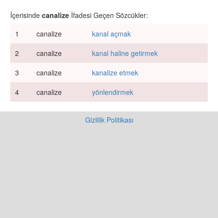
İçerisinde
canalize
İfadesi Geçen Sözcükler:
1
canalize
kanal açmak
2
canalize
kanal haline getirmek
3
canalize
kanalize etmek
4
canalize
yönlendirmek
Gizlilik Politikası