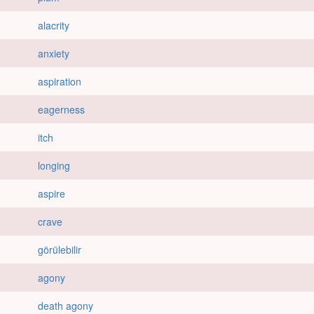
alacrity
anxiety
aspiration
eagerness
itch
longing
aspire
crave
görülebilir
agony
death agony