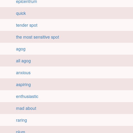
epicentrum
quick
tender spot
the most sensitive spot
agog
all agog
anxious
aspiring
enthusiastic
mad about
raring
plum