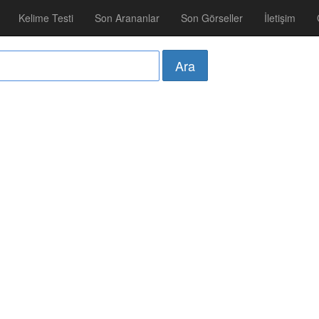
Kelime Testi
Son Arananlar
Son Görseller
İletişim