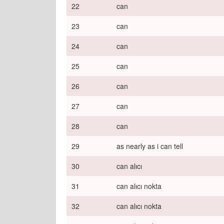
22
can
23
can
24
can
25
can
26
can
27
can
28
can
29
as nearly as i can tell
30
can alıcı
31
can alıcı nokta
32
can alıcı nokta