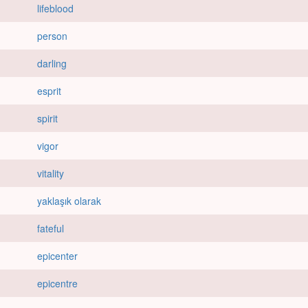
lifeblood
person
darling
esprit
spirit
vigor
vitality
yaklaşık olarak
fateful
epicenter
epicentre