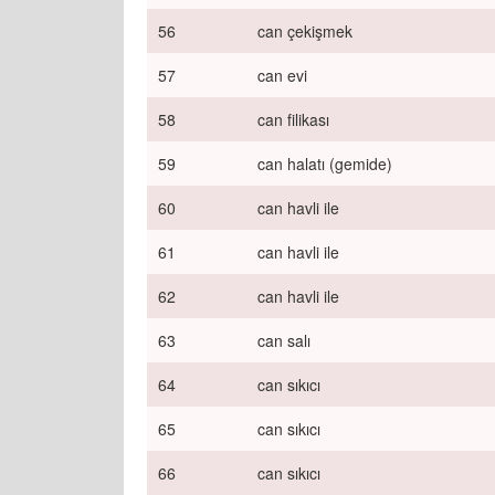
56
can çekişmek
57
can evi
58
can filikası
59
can halatı (gemide)
60
can havli ile
61
can havli ile
62
can havli ile
63
can salı
64
can sıkıcı
65
can sıkıcı
66
can sıkıcı