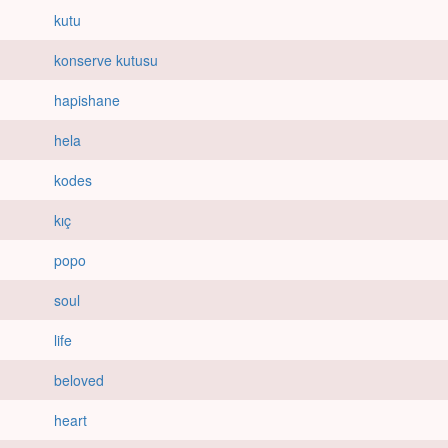
kutu
konserve kutusu
hapishane
hela
kodes
kıç
popo
soul
life
beloved
heart