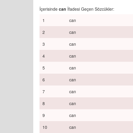
İçerisinde
can
İfadesi Geçen Sözcükler:
1
can
2
can
3
can
4
can
5
can
6
can
7
can
8
can
9
can
10
can