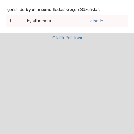
İçerisinde
by all means
İfadesi Geçen Sözcükler:
1
by all means
elbette
Gizlilik Politikası