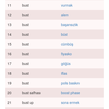
11
bust
vurmak
12
bust
alem
13
bust
başarısızlık
14
bust
büst
15
bust
cümbüş
16
bust
fiyasko
17
bust
göğüs
18
bust
iflas
19
bust
polis baskını
20
bust safhası
boost phase
21
bust up
sona ermek