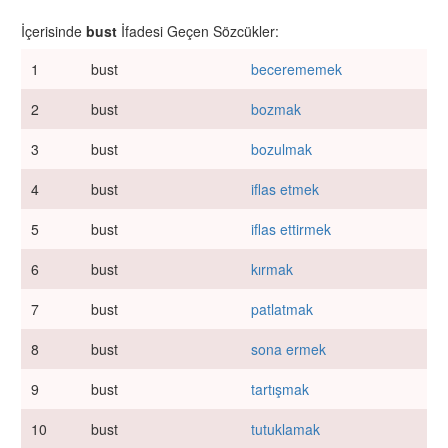
İçerisinde
bust
İfadesi Geçen Sözcükler:
1
bust
becerememek
2
bust
bozmak
3
bust
bozulmak
4
bust
iflas etmek
5
bust
iflas ettirmek
6
bust
kırmak
7
bust
patlatmak
8
bust
sona ermek
9
bust
tartışmak
10
bust
tutuklamak