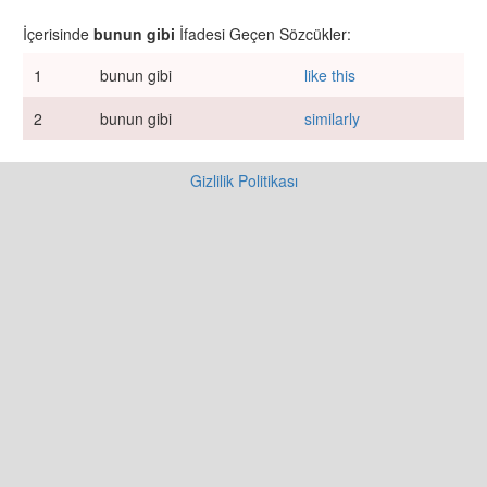
İçerisinde
bunun gibi
İfadesi Geçen Sözcükler:
1
bunun gibi
like this
2
bunun gibi
similarly
Gizlilik Politikası