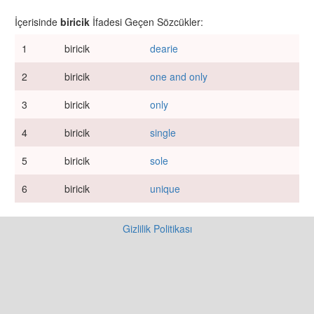
İçerisinde
biricik
İfadesi Geçen Sözcükler:
1
biricik
dearie
2
biricik
one and only
3
biricik
only
4
biricik
single
5
biricik
sole
6
biricik
unique
Gizlilik Politikası