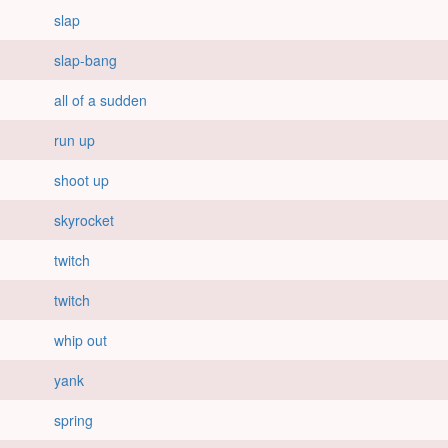
slap
slap-bang
all of a sudden
run up
shoot up
skyrocket
twitch
twitch
whip out
yank
spring