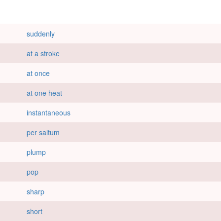
suddenly
at a stroke
at once
at one heat
instantaneous
per saltum
plump
pop
sharp
short