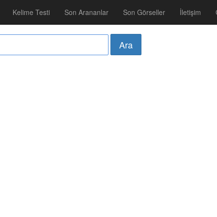
Kelime Testi
Son Arananlar
Son Görseller
İletişim