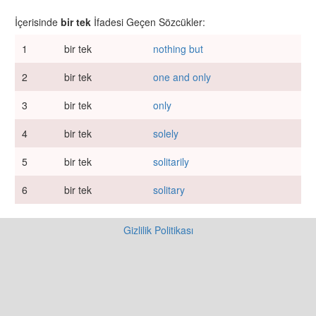
İçerisinde
bir tek
İfadesi Geçen Sözcükler:
1
bir tek
nothing but
2
bir tek
one and only
3
bir tek
only
4
bir tek
solely
5
bir tek
solitarily
6
bir tek
solitary
Gizlilik Politikası