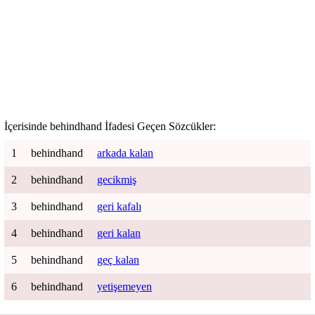
İçerisinde
behindhand
İfadesi Geçen Sözcükler:
1
behindhand
arkada kalan
2
behindhand
gecikmiş
3
behindhand
geri kafalı
4
behindhand
geri kalan
5
behindhand
geç kalan
6
behindhand
yetişemeyen