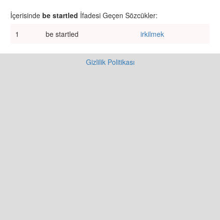
İçerisinde
be startled
İfadesi Geçen Sözcükler:
1
be startled
irkilmek
Gizlilik Politikası