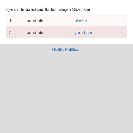
İçerisinde
band-aid
İfadesi Geçen Sözcükler:
1
band-aid
plaster
2
band-aid
yara bandı
Gizlilik Politikası