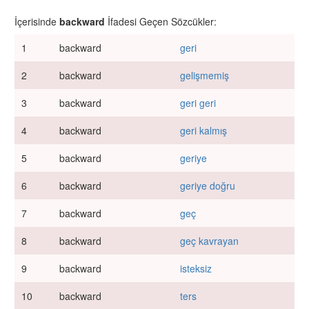
İçerisinde
backward
İfadesi Geçen Sözcükler:
1
backward
geri
2
backward
gelişmemiş
3
backward
geri geri
4
backward
geri kalmış
5
backward
geriye
6
backward
geriye doğru
7
backward
geç
8
backward
geç kavrayan
9
backward
isteksiz
10
backward
ters