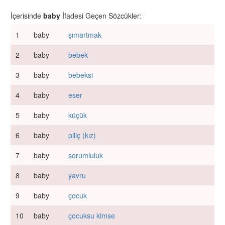
İçerisinde
baby
İfadesi Geçen Sözcükler:
1
baby
şımartmak
2
baby
bebek
3
baby
bebeksi
4
baby
eser
5
baby
küçük
6
baby
piliç (kız)
7
baby
sorumluluk
8
baby
yavru
9
baby
çocuk
10
baby
çocuksu kimse