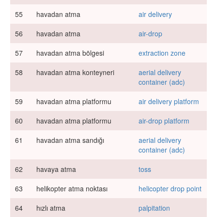
55
havadan atma
air delivery
56
havadan atma
air-drop
57
havadan atma bölgesi
extraction zone
58
havadan atma konteyneri
aerial delivery
container (adc)
59
havadan atma platformu
air delivery platform
60
havadan atma platformu
air-drop platform
61
havadan atma sandığı
aerial delivery
container (adc)
62
havaya atma
toss
63
helikopter atma noktası
helicopter drop point
64
hızlı atma
palpitation