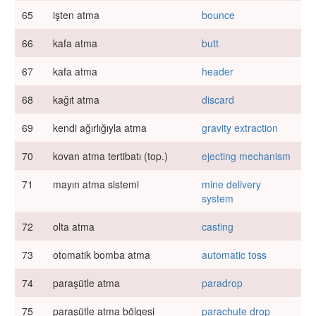
65
işten atma
bounce
66
kafa atma
butt
67
kafa atma
header
68
kağıt atma
discard
69
kendi ağırlığıyla atma
gravity extraction
70
kovan atma tertibatı (top.)
ejecting mechanism
71
mayın atma sistemi
mine delivery
system
72
olta atma
casting
73
otomatik bomba atma
automatic toss
74
paraşütle atma
paradrop
75
paraşütle atma bölgesi
parachute drop