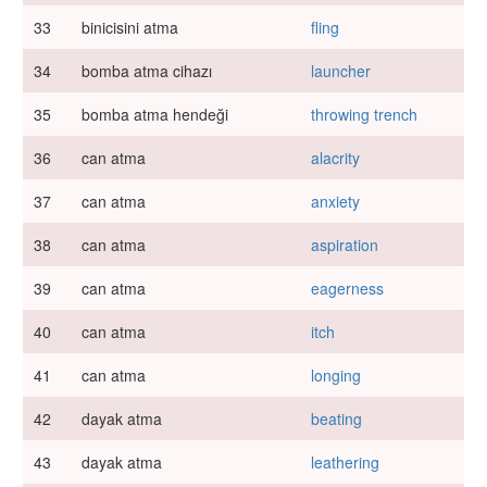
33
binicisini atma
fling
34
bomba atma cihazı
launcher
35
bomba atma hendeği
throwing trench
36
can atma
alacrity
37
can atma
anxiety
38
can atma
aspiration
39
can atma
eagerness
40
can atma
itch
41
can atma
longing
42
dayak atma
beating
43
dayak atma
leathering