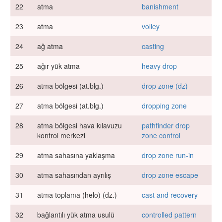
22
atma
banishment
23
atma
volley
24
ağ atma
casting
25
ağır yük atma
heavy drop
26
atma bölgesi (at.blg.)
drop zone (dz)
27
atma bölgesi (at.blg.)
dropping zone
28
atma bölgesi hava kılavuzu
pathfinder drop
kontrol merkezi
zone control
29
atma sahasına yaklaşma
drop zone run-in
30
atma sahasından ayrılış
drop zone escape
31
atma toplama (helo) (dz.)
cast and recovery
32
bağlantılı yük atma usulü
controlled pattern