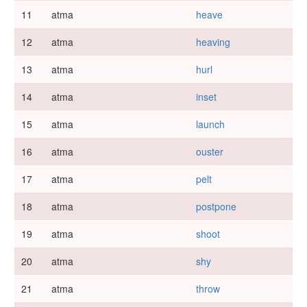
11
atma
heave
12
atma
heaving
13
atma
hurl
14
atma
inset
15
atma
launch
16
atma
ouster
17
atma
pelt
18
atma
postpone
19
atma
shoot
20
atma
shy
21
atma
throw