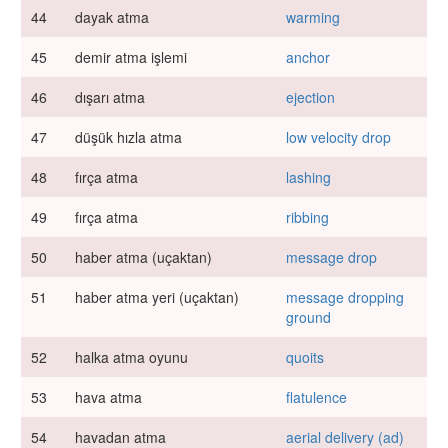
44
dayak atma
warming
45
demir atma işlemi
anchor
46
dışarı atma
ejection
47
düşük hızla atma
low velocity drop
48
fırça atma
lashing
49
fırça atma
ribbing
50
haber atma (uçaktan)
message drop
51
haber atma yeri (uçaktan)
message dropping
ground
52
halka atma oyunu
quoits
53
hava atma
flatulence
54
havadan atma
aerial delivery (ad)