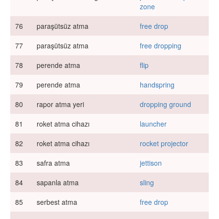
zone
76
paraşütsüz atma
free drop
77
paraşütsüz atma
free dropping
78
perende atma
flip
79
perende atma
handspring
80
rapor atma yeri
dropping ground
81
roket atma cihazı
launcher
82
roket atma cihazı
rocket projector
83
safra atma
jettison
84
sapanla atma
sling
85
serbest atma
free drop