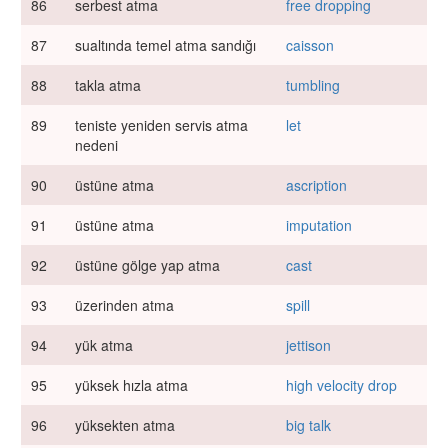
86
serbest atma
free dropping
87
sualtında temel atma sandığı
caisson
88
takla atma
tumbling
89
teniste yeniden servis atma
let
nedeni
90
üstüne atma
ascription
91
üstüne atma
imputation
92
üstüne gölge yap atma
cast
93
üzerinden atma
spill
94
yük atma
jettison
95
yüksek hızla atma
high velocity drop
96
yüksekten atma
big talk