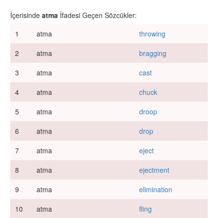
İçerisinde
atma
İfadesi Geçen Sözcükler:
1
atma
throwing
2
atma
bragging
3
atma
cast
4
atma
chuck
5
atma
droop
6
atma
drop
7
atma
eject
8
atma
ejectment
9
atma
elimination
10
atma
fling