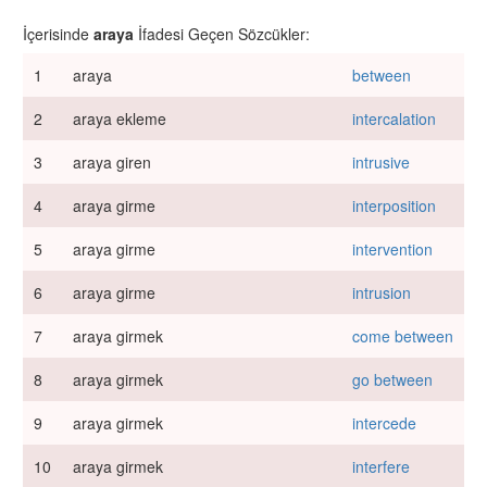
İçerisinde
araya
İfadesi Geçen Sözcükler:
1
araya
between
2
araya ekleme
intercalation
3
araya giren
intrusive
4
araya girme
interposition
5
araya girme
intervention
6
araya girme
intrusion
7
araya girmek
come between
8
araya girmek
go between
9
araya girmek
intercede
10
araya girmek
interfere