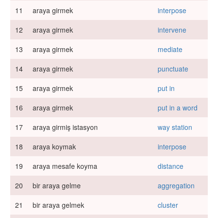
11
araya girmek
interpose
12
araya girmek
intervene
13
araya girmek
mediate
14
araya girmek
punctuate
15
araya girmek
put in
16
araya girmek
put in a word
17
araya girmiş istasyon
way station
18
araya koymak
interpose
19
araya mesafe koyma
distance
20
bir araya gelme
aggregation
21
bir araya gelmek
cluster