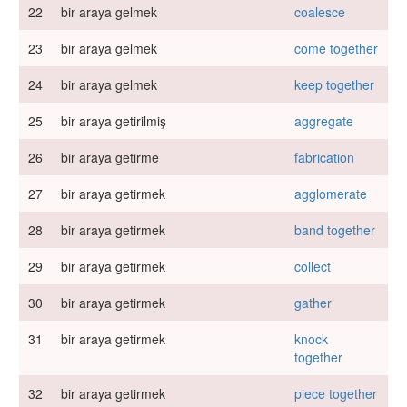
22
bir araya gelmek
coalesce
23
bir araya gelmek
come together
24
bir araya gelmek
keep together
25
bir araya getirilmiş
aggregate
26
bir araya getirme
fabrication
27
bir araya getirmek
agglomerate
28
bir araya getirmek
band together
29
bir araya getirmek
collect
30
bir araya getirmek
gather
31
bir araya getirmek
knock
together
32
bir araya getirmek
piece together