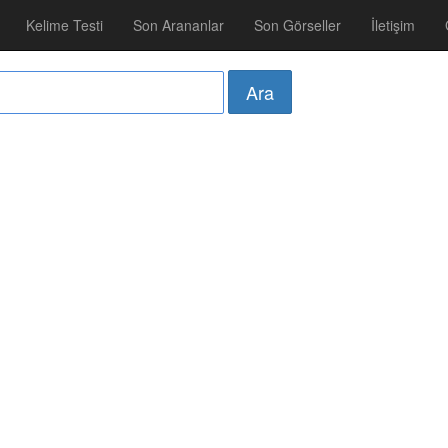
Kelime Testi
Son Arananlar
Son Görseller
İletişim