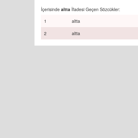
İçerisinde
altta
İfadesi Geçen Sözcükler:
1
altta
2
altta