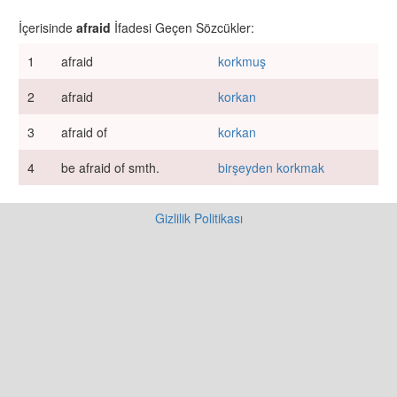
İçerisinde
afraid
İfadesi Geçen Sözcükler:
1
afraid
korkmuş
2
afraid
korkan
3
afraid of
korkan
4
be afraid of smth.
birşeyden korkmak
Gizlilik Politikası