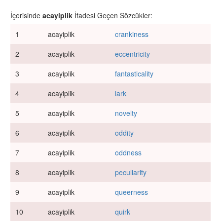
İçerisinde
acayiplik
İfadesi Geçen Sözcükler:
1
acayiplik
crankiness
2
acayiplik
eccentricity
3
acayiplik
fantasticality
4
acayiplik
lark
5
acayiplik
novelty
6
acayiplik
oddity
7
acayiplik
oddness
8
acayiplik
peculiarity
9
acayiplik
queerness
10
acayiplik
quirk