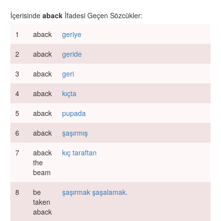
İçerisinde
aback
İfadesi Geçen Sözcükler:
1
aback
geriye
2
aback
geride
3
aback
geri
4
aback
kıçta
5
aback
pupada
6
aback
şaşırmış
7
aback
kıç taraftan
the
beam
8
be
şaşırmak şaşalamak.
taken
aback